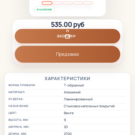
В НАЛИЧИИ
535.00 руб
В КОРЗИНУ
Предзаказ
ХАРАКТЕРИСТИКИ
Т-образный
ФОРМА ПРОФИЛЯ:
Алюминий
МАТЕРИАЛ:
Ламинированный
ОТДЕЛКА:
Стыковка напольных покрытий
НАЗНАЧЕНИЕ:
Венге
ЦВЕТ:
9
ВЫСОТА, ММ:
20
ШИРИНА, ММ:
2700
ДЛИНА, ММ: