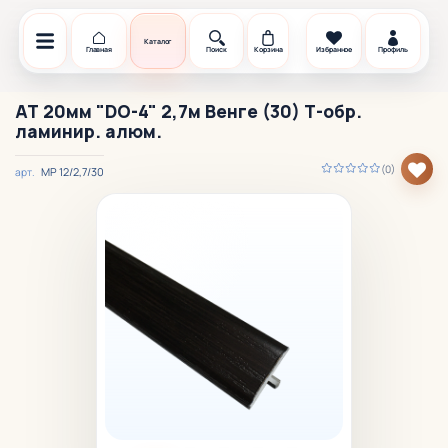
Каталог
Главная
Поиск
Корзина
Избранное
Профиль
АТ 20мм "DO-4" 2,7м Венге (30) Т-обр.
ламинир. алюм.
(0)
МР 12/2,7/30
арт.