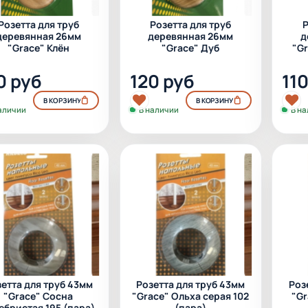
Розетта для труб
Розетта для труб
Р
деревянная 26мм
деревянная 26мм
д
"Grace" Клён
"Grace" Дуб
"G
0 руб
120 руб
11
В КОРЗИНУ
В КОРЗИНУ
аличии
В наличии
В н
етта для труб 43мм
Розетта для труб 43мм
Роз
"Grace" Сосна
"Grace" Ольха серая 102
"Gr
ебристая 195 (пара)
(пара)