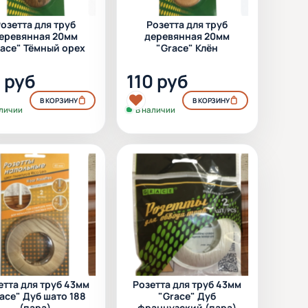
озетта для труб
Розетта для труб
еревянная 20мм
деревянная 20мм
race" Тёмный орех
"Grace" Клён
0 руб
110 руб
В КОРЗИНУ
В КОРЗИНУ
аличии
В наличии
етта для труб 43мм
Розетта для труб 43мм
ace" Дуб шато 188
"Grace" Дуб
(пара)
французский (пара)