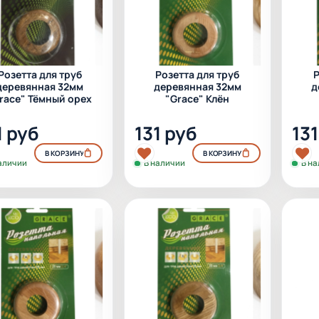
Розетта для труб
Розетта для труб
Р
деревянная 32мм
деревянная 32мм
д
race" Тёмный орех
"Grace" Клён
1 руб
131 руб
131
В КОРЗИНУ
В КОРЗИНУ
аличии
В наличии
В н