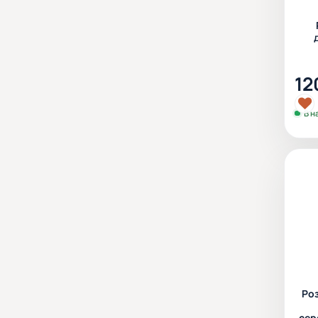
12
В н
Роз
сер