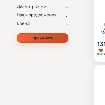
Диаметр Ø, мм
Наши предложения
Бренд
"G
Применить
13
В н