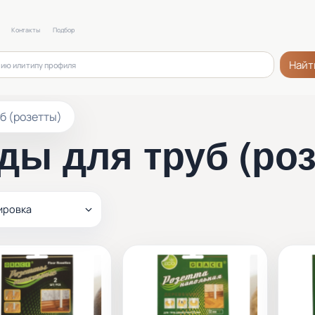
Контакты
Подбор
Найт
б (розетты)
ды для труб (роз