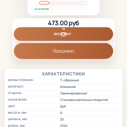
В НАЛИЧИИ
473.00 руб
В КОРЗИНУ
Предзаказ
ХАРАКТЕРИСТИКИ
Т-образный
ФОРМА ПРОФИЛЯ:
Алюминий
МАТЕРИАЛ:
Ламинированный
ОТДЕЛКА:
Стыковка напольных покрытий
НАЗНАЧЕНИЕ:
Дуб
ЦВЕТ:
9
ВЫСОТА, ММ:
20
ШИРИНА, ММ:
2700
ДЛИНА, ММ: