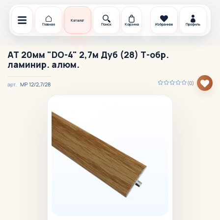
Каталог
Главная
Поиск
Корзина
Избранное
Профиль
АТ 20мм "DO-4" 2,7м Дуб (28) Т-обр.
ламинир. алюм.
(0)
МР 12/2,7/28
арт.