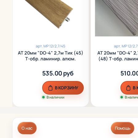
арт.
МР 12/2,7/45
арт.
МР 12/2,
АТ 20мм "DO-4" 2,7м Тик (45)
АТ 20мм "DO-4" 2
Т-обр. ламинир. алюм.
(48) Т-обр. лами
535.00 руб
510.0
В КОРЗИНУ
В
В наличии
В нали
О нас
Помощь