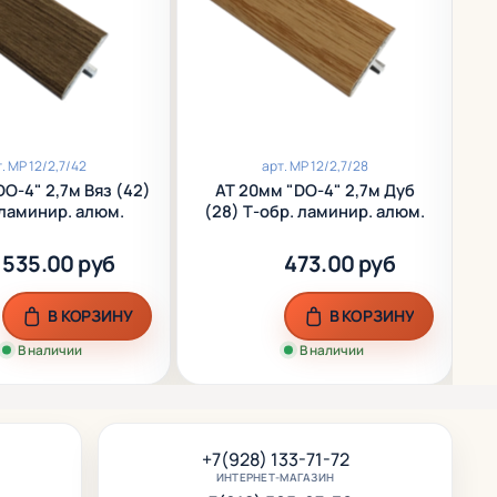
т.
МР 12/2,7/42
арт.
МР 12/2,7/28
O-4" 2,7м Вяз (42)
АТ 20мм "DO-4" 2,7м Дуб
 ламинир. алюм.
(28) Т-обр. ламинир. алюм.
535.00 руб
473.00 руб
В КОРЗИНУ
В КОРЗИНУ
В наличии
В наличии
+7(928) 133-71-72
ИНТЕРНЕТ-МАГАЗИН