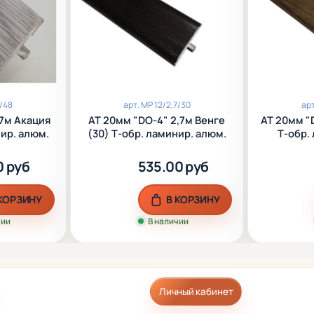
7/48
арт.
МР 12/2,7/30
ар
,7м Акация
АТ 20мм "DO-4" 2,7м Венге
АТ 20мм "D
нир. алюм.
(30) Т-обр. ламинир. алюм.
Т-обр.
0 руб
535.00 руб
 КОРЗИНУ
В КОРЗИНУ
чии
В наличии
Личный кабинет