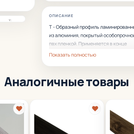
ОПИСАНИЕ
Т - Образный профиль ламинирован
из алюминия, покрытый особопрочно
пвх пленкой. Применяется в конце
укладки двух полов одинакового уров
Показать полностью
Защищает внешние края пола или
облицовки. Легко укладывается и хо
Аналогичные товары
смотрится.