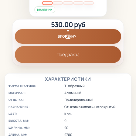
В НАЛИЧИИ
530.00 руб
В КОРЗИНУ
Предзаказ
ХАРАКТЕРИСТИКИ
Т-образный
ФОРМА ПРОФИЛЯ:
Алюминий
МАТЕРИАЛ:
Ламинированный
ОТДЕЛКА:
Стыковка напольных покрытий
НАЗНАЧЕНИЕ:
Клен
ЦВЕТ:
9
ВЫСОТА, ММ:
20
ШИРИНА, ММ:
2700
ДЛИНА, ММ: