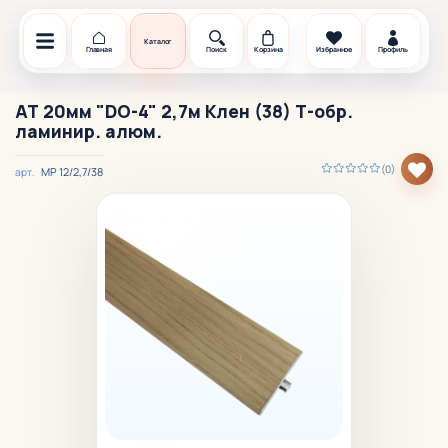
Каталог
Главная
Поиск
Корзина
Избранное
Профиль
АТ 20мм "DO-4" 2,7м Клен (38) Т-обр.
ламинир. алюм.
(0)
МР 12/2,7/38
арт.