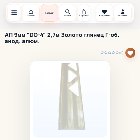
Каталог
Главная
Поиск
Корзина
Избранное
Профиль
АП 9мм "DO-4" 2,7м Золото глянец Г-об.
анод. алюм.
(0)