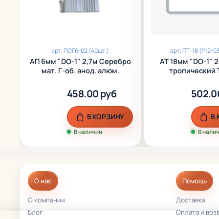
арт.
ПОГ6-02 (40шт.)
арт.
ПТ-18 (P12-0
АП 6мм "DO-1" 2,7м Серебро
АТ 18мм "DO-1" 
мат. Г-об. анод. алюм.
тропический 
ламинир. а
458.00 руб
502.0
В КОРЗИНУ
В
В наличии
В нали
О нас
Помощь
О компании
Доставка
Блог
Оплата и воз