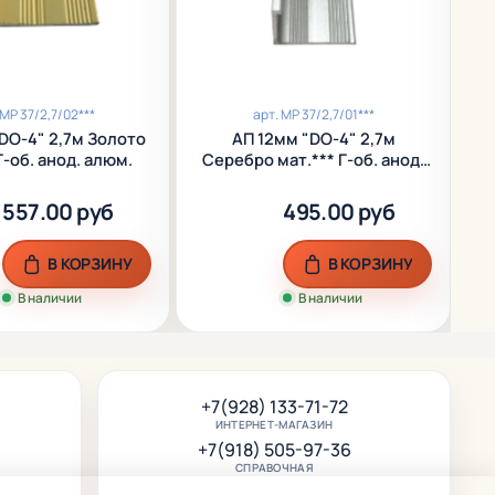
МР 37/2,7/02***
арт.
МР 37/2,7/01***
DO-4" 2,7м Золото
АП 12мм "DO-4" 2,7м
АП 9мм "DO-4
Г-об. анод. алюм.
Серебро мат.*** Г-об. анод.
г
алюм.
557.00 руб
495.00 руб
В КОРЗИНУ
В КОРЗИНУ
В наличии
В наличии
+7(928) 133-71-72
ИНТЕРНЕТ-МАГАЗИН
+7(918) 505-97-36
СПРАВОЧНАЯ