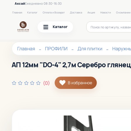
Аксай
Ежедневно 08:30-16:30
Главная
Каталог
Оплата и Возврат
Доставка
Акция
Новости
О компании
Каталог
Главная
ПРОФИЛИ
Для плитки
Наружн
АП 12мм "DO-4" 2,7м Серебро глянец 
(0)
В избранное