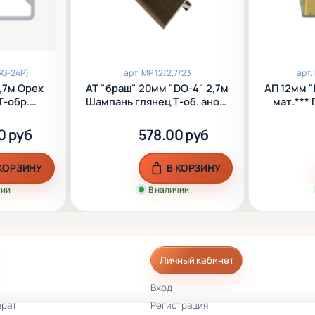
3G-24P)
арт.
МР 12/2,7/23
арт.
2,7м Орех
АТ "браш" 20мм "DO-4" 2,7м
АП 12мм "
Т-обр.
Шампань глянец Т-об. анод.
мат.*** 
люм.
алюм.
0 руб
578.00 руб
 КОРЗИНУ
В КОРЗИНУ
чии
В наличии
Личный кабинет
Вход
врат
Регистрация