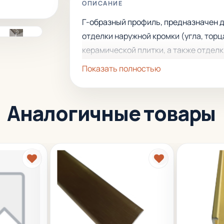
ОПИСАНИЕ
Г-образный профиль, предназначен 
отделки наружной кромки (угла, торц
керамической плитки, а также отдел
стыков с комбинированным покрыти
Показать полностью
пола и разграничения поверхностей.
Устанавливается под плитку, имеет
Аналогичные товары
большой срок эксплуатации.