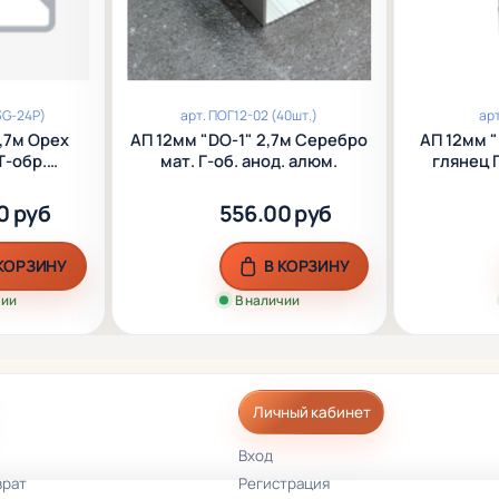
3G-24P)
арт.
ПОГ12-02 (40шт.)
ар
2,7м Орех
АП 12мм "DO-1" 2,7м Серебро
АП 12мм "
Т-обр.
мат. Г-об. анод. алюм.
глянец Г
люм.
0 руб
556.00 руб
 КОРЗИНУ
В КОРЗИНУ
чии
В наличии
Личный кабинет
Вход
врат
Регистрация