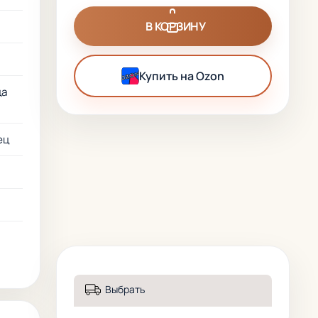
В КОРЗИНУ
Купить на Ozon
ца
ец
Выбрать