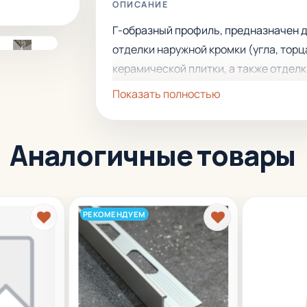
ОПИСАНИЕ
Г-образный профиль, предназначен 
отделки наружной кромки (угла, торц
керамической плитки, а также отдел
стыков с комбинированным покрыти
Показать полностью
пола и разграничения поверхностей.
Устанавливается под плитку, имеет
Аналогичные товары
большой срок эксплуатации.
РЕКОМЕНДУЕМ