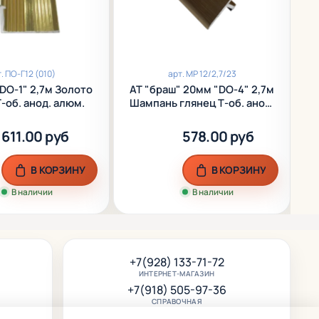
т.
ПО-Г12 (010)
арт.
МР 12/2,7/23
DO-1" 2,7м Золото
АТ "браш" 20мм "DO-4" 2,7м
А
-об. анод. алюм.
Шампань глянец Т-об. анод.
алюм.
611.00 руб
578.00 руб
В КОРЗИНУ
В КОРЗИНУ
В наличии
В наличии
+7(928) 133-71-72
ИНТЕРНЕТ-МАГАЗИН
+7(918) 505-97-36
СПРАВОЧНАЯ