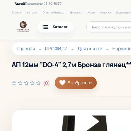
Аксай
Ежедневно 08:30-16:30
Главная
Каталог
Оплата и Возврат
Доставка
Акция
Новости
О компании
Каталог
Главная
ПРОФИЛИ
Для плитки
Наружн
АП 12мм "DO-4" 2,7м Бронза глянец**
(0)
В избранное