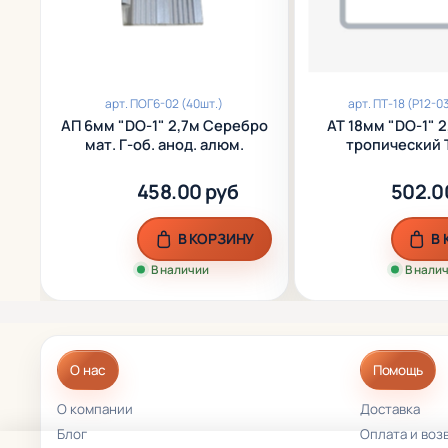
арт.
ПОГ6-02 (40шт.)
арт.
ПТ-18 (P12-0
АП 6мм "DO-1" 2,7м Серебро
АТ 18мм "DO-1" 
мат. Г-об. анод. алюм.
тропический 
ламинир. а
458.00 руб
502.0
В КОРЗИНУ
В
В наличии
В нали
О нас
Помощь
О компании
Доставка
Блог
Оплата и воз