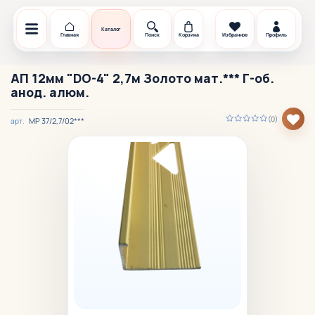
Каталог
Главная
Поиск
Корзина
Избранное
Профиль
АП 12мм "DO-4" 2,7м Золото мат.*** Г-об.
анод. алюм.
(0)
МР 37/2,7/02***
арт.