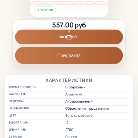
В НАЛИЧИИ
557.00 руб
В КОРЗИНУ
Предзаказ
ХАРАКТЕРИСТИКИ
Г-образный
ФОРМА ПРОФИЛЯ:
Алюминий
МАТЕРИАЛ:
Анодированный
ОТДЕЛКА:
Обрамление торца плитки
НАЗНАЧЕНИЕ:
Золото матовое
ЦВЕТ:
12
ВЫСОТА, ММ:
2700
ДЛИНА, ММ:
Россия
СТРАНА: