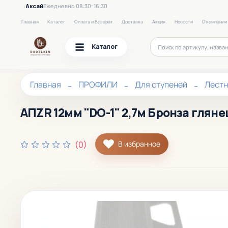
Аксай
Ежедневно 08:30-16:30
Главная
Каталог
Оплата и Возврат
Доставка
Акция
Новости
О компании
Каталог
Главная
ПРОФИЛИ
Для ступеней
Лест
АПZR 12мм "DO-1" 2,7м Бронза гляне
(0)
В избранное