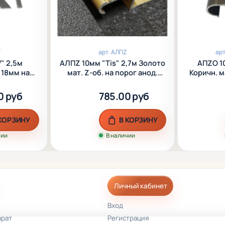
T
арт.
AЛПZ
арт
AЛПZ 10мм "Tis" 2,7м Золото
АПZО 1
 18мм на
мат. Z-об. на порог анод.
Коричн. м
м.
алюм.
поро
0 руб
785.00 руб
 КОРЗИНУ
В КОРЗИНУ
чии
В наличии
Личный кабинет
Вход
врат
Регистрация