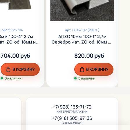
.
МР 35/2,7/04
арт.
ПО04-02 (20шт.)
0мм "DO-4" 2,7м
АПZО 10мм "DO-1" 2,7м
ат. ZО-об. 18мм на
Серебро мат. ZО-об. 18мм на
Се
г анод. алюм.
порог анод. алюм.
704.00 руб
820.00 руб
В КОРЗИНУ
В КОРЗИНУ
В наличии
В наличии
+7(928) 133-71-72
ИНТЕРНЕТ-МАГАЗИН
+7(918) 505-97-36
СПРАВОЧНАЯ