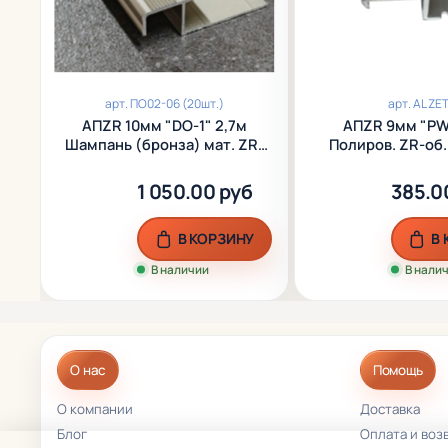
арт.
ПО02-06 (20шт.)
арт.
AL ZE
АПZR 10мм "DO-1" 2,7м
АПZR 9мм "PW" 2,5м
Шампань (бронза) мат. ZR-
Полиров. ZR-об.
об. 20мм на порог анод.
порог алю
алюм.
1 050.00 руб
385.0
В КОРЗИНУ
В
В наличии
В нали
О нас
Помощь
О компании
Доставка
Блог
Оплата и воз