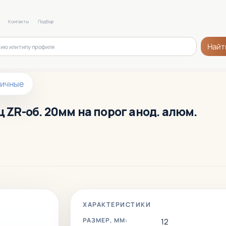
Контакты
Подбор
Найт
ничные
ц ZR-об. 20мм на порог анод. алюм.
ХАРАКТЕРИСТИКИ
РАЗМЕР, ММ:
12