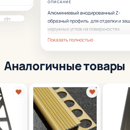
ОПИСАНИЕ
Алюминиевый анодированный Z-
образный профиль для отделки и за
наружных углов на поверхностях
облицовочной керамической плитки, 
Показать полностью
так же применяется для отделки
ступеней лестниц.
Аналогичные товары