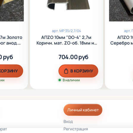
арт.
МР 35/2,7/04
арт.
,7м Золото
АПZО 10мм "DO-4" 2,7м
АПZО 1
рог анод.
Коричн. мат. ZО-об. 18мм на
Серебро м
порог анод. алюм.
поро
0 руб
704.00 руб
 КОРЗИНУ
В КОРЗИНУ
чии
В наличии
Личный кабинет
Вход
врат
Регистрация