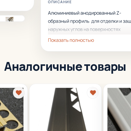
ОПИСАНИЕ
Алюминиевый анодированный Z-
образный профиль для отделки и за
наружных углов на поверхностях
облицовочной керамической плитки, 
Показать полностью
так же применяется для отделки
ступеней лестниц.
Аналогичные товары