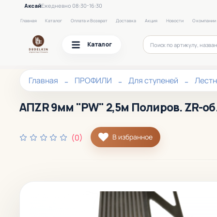
Аксай
Ежедневно 08:30-16:30
Главная
Каталог
Оплата и Возврат
Доставка
Акция
Новости
О компании
Каталог
Главная
ПРОФИЛИ
Для ступеней
Лест
АПZR 9мм "PW" 2,5м Полиров. ZR-об.
(0)
В избранное