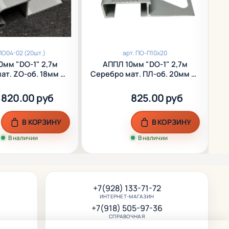
ПО04-02 (20шт.)
арт.
ПО-П10х20
0мм "DO-1" 2,7м
АППЛ 10мм "DO-1" 2,7м
ат. ZО-об. 18мм на
Серебро мат. ПЛ-об. 20мм на
Пе
г анод. алюм.
порог анод. алюм.
820.00 руб
825.00 руб
В КОРЗИНУ
В КОРЗИНУ
В наличии
В наличии
+7(928) 133-71-72
ИНТЕРНЕТ-МАГАЗИН
+7(918) 505-97-36
СПРАВОЧНАЯ