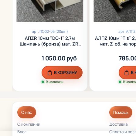
арт.
ПО02-06 (20шт.)
арт.
AЛПZ
АПZR 10мм "DO-1" 2,7м
AЛПZ 10мм "Tis" 2
Шампань (бронза) мат. ZR-
мат. Z-об. на по
об. 20мм на порог анод.
алюм.
алюм.
1 050.00 руб
785.0
В КОРЗИНУ
В
В наличии
В нали
О нас
Помощь
О компании
Доставка
Блог
Оплата и воз