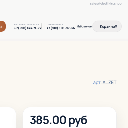
sales@dedilkin.shop
ИНТЕРНЕТ-МАГАЗИН
СПРАВОЧНАЯ
и
Корзина
0
+7(928) 133-71-72
+7(918) 505-97-36
арт.
AL ZET
385.00 руб