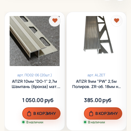
арт.
ПО02-06 (20шт.)
арт.
AL ZET
АПZR 10мм "DO-1" 2,7м
АПZR 9мм "PW" 2,5м
Шампань (бронза) мат.
Полиров. ZR-об. 18мм на
ZR-об. 20мм на порог
порог алюм.
анод. алюм.
1 050.00 руб
385.00 руб
В КОРЗИНУ
В КОРЗИНУ
В наличии
В наличии