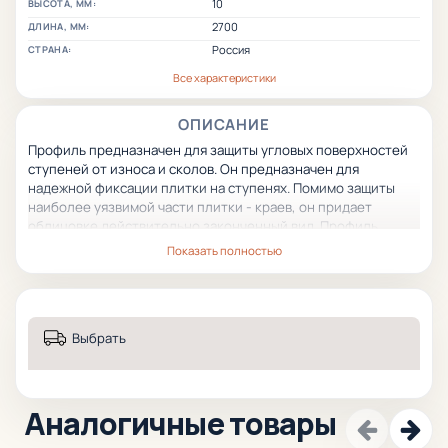
10
ВЫСОТА, ММ:
2700
ДЛИНА, ММ:
Россия
СТРАНА:
Все характеристики
ОПИСАНИЕ
Профиль предназначен для защиты угловых поверхностей
ступеней от износа и сколов. Он предназначен для
надежной фиксации плитки на ступенях. Помимо защиты
наиболее уязвимой части плитки - краев, он придает
облицовке действительно законченный вид. Профиль
имеет рифленую, противоскользящую поверхность.
Показать полностью
Выбрать
Аналогичные товары