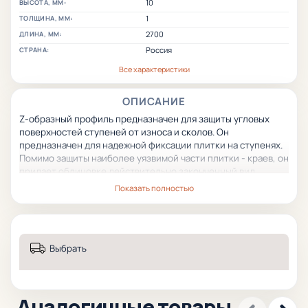
10
ВЫСОТА, ММ:
1
ТОЛЩИНА, ММ:
2700
ДЛИНА, ММ:
Россия
СТРАНА:
Все характеристики
ОПИСАНИЕ
Z-образный профиль предназначен для защиты угловых
поверхностей ступеней от износа и сколов. Он
предназначен для надежной фиксации плитки на ступенях.
Помимо защиты наиболее уязвимой части плитки - краев, он
придает облицовке действительно законченный вид.
Профиль имеет рифленую, противоскользящую
Показать полностью
поверхность.
Выбрать
Аналогичные товары