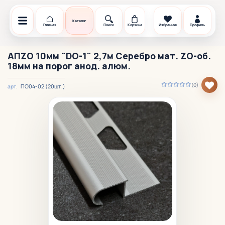
Каталог
Главная
Поиск
Корзина
Избранное
Профиль
АПZО 10мм "DO-1" 2,7м Серебро мат. ZО-об.
18мм на порог анод. алюм.
(0)
ПО04-02 (20шт.)
арт.