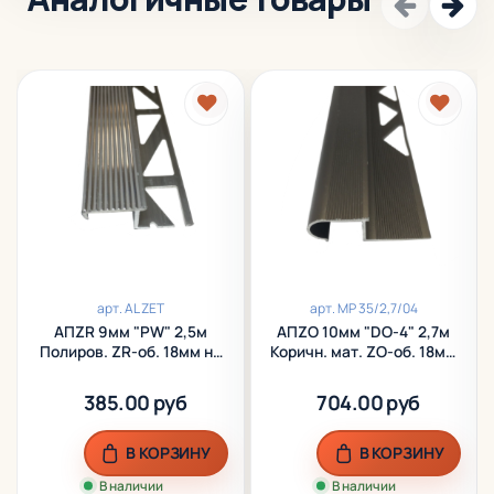
арт.
AL ZET
арт.
МР 35/2,7/04
АПZR 9мм "PW" 2,5м
АПZО 10мм "DO-4" 2,7м
Полиров. ZR-об. 18мм на
Коричн. мат. ZО-об. 18мм
порог алюм.
на порог анод. алюм.
385.00 руб
704.00 руб
В КОРЗИНУ
В КОРЗИНУ
В наличии
В наличии