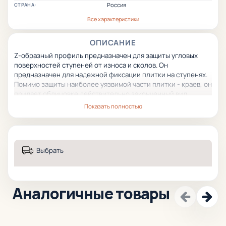
Россия
СТРАНА:
Все характеристики
ОПИСАНИЕ
Z-образный профиль предназначен для защиты угловых
поверхностей ступеней от износа и сколов. Он
предназначен для надежной фиксации плитки на ступенях.
Помимо защиты наиболее уязвимой части плитки - краев, он
придает облицовке действительно законченный вид.
Профиль имеет рифленую, противоскользящую
Показать полностью
поверхность.
Выбрать
Аналогичные товары