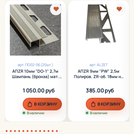
арт.
ПО02-06 (20шт.)
арт.
AL ZET
АПZR 10мм "DO-1" 2,7м
АПZR 9мм "PW" 2,5м
Шампань (бронза) мат.
Полиров. ZR-об. 18мм на
ZR-об. 20мм на порог
порог алюм.
анод. алюм.
1 050.00 руб
385.00 руб
В КОРЗИНУ
В КОРЗИНУ
В наличии
В наличии