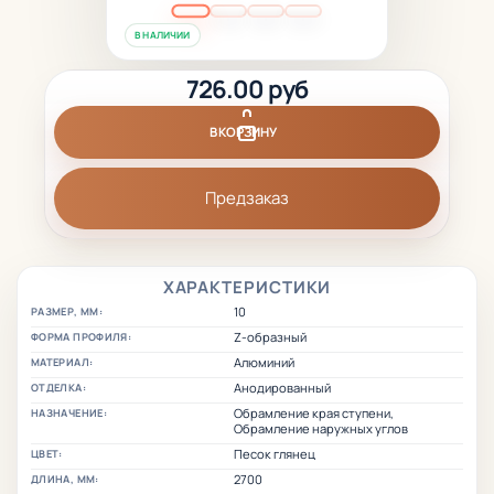
В НАЛИЧИИ
726.00 руб
В КОРЗИНУ
Предзаказ
ХАРАКТЕРИСТИКИ
10
РАЗМЕР, ММ:
Z-образный
ФОРМА ПРОФИЛЯ:
Алюминий
МАТЕРИАЛ:
Анодированный
ОТДЕЛКА:
Обрамление края ступени,
НАЗНАЧЕНИЕ:
Обрамление наружных углов
Песок глянец
ЦВЕТ:
2700
ДЛИНА, ММ: