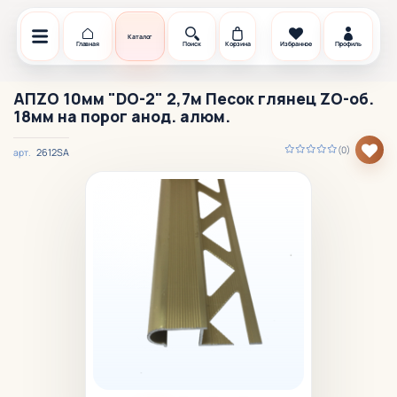
Каталог
Главная
Поиск
Корзина
Избранное
Профиль
АПZО 10мм "DO-2" 2,7м Песок глянец ZО-об.
18мм на порог анод. алюм.
(0)
2612SA
арт.