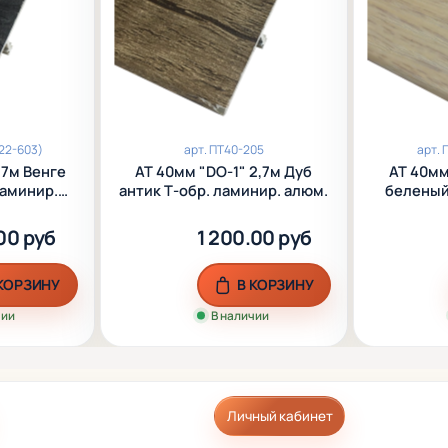
22-603)
арт.
ПТ40-205
арт.
П
,7м Венге
АТ 40мм "DО-1" 2,7м Дуб
АТ 40мм
ламинир.
антик Т-обр. ламинир. алюм.
беленый
00 руб
1 200.00 руб
 КОРЗИНУ
В КОРЗИНУ
чии
В наличии
Личный кабинет