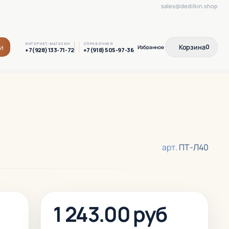
sales@dedilkin.shop
ИНТЕРНЕТ-МАГАЗИН
СПРАВОЧНАЯ
и
Корзина
0
+7(928) 133-71-72
+7(918) 505-97-36
арт.
ПТ-Л40
1 243.00 руб