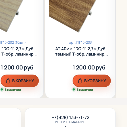
Т40-202 (10шт.)
арт.
ПТ40-203
 "DO-1" 2,7м Дуб
АТ 40мм "DО-1" 2,7м Дуб
 Т-обр. ламинир.
темный Т-обр. ламинир.
алюм.
алюм.
1 200.00 руб
1 200.00 руб
В КОРЗИНУ
В КОРЗИНУ
В наличии
В наличии
+7(928) 133-71-72
ИНТЕРНЕТ-МАГАЗИН