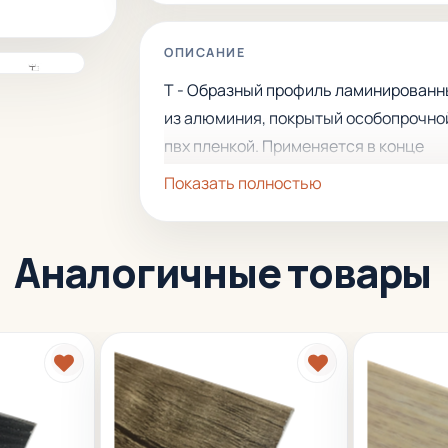
ОПИСАНИЕ
Т - Образный профиль ламинирован
из алюминия, покрытый особопрочно
пвх пленкой. Применяется в конце
укладки двух полов одинакового уров
Показать полностью
Защищает внешние края пола или
облицовки. Легко укладывается и хо
Аналогичные товары
смотрится.