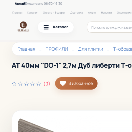
Аксай
Ежедневно 08:30-16:30
Главная
Каталог
Оплата и Возврат
Доставка
Акция
Новости
О компании
Каталог
Главная
ПРОФИЛИ
Для плитки
Т-образ
АТ 40мм "DO-1" 2,7м Дуб либерти Т-
(0)
В избранное