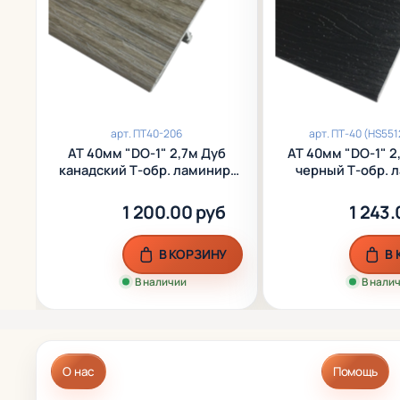
арт.
ПТ40-206
арт.
ПТ-40 (HS551
АТ 40мм "DО-1" 2,7м Дуб
АТ 40мм "DO-1" 2
канадский Т-обр. ламинир.
черный Т-обр. 
алюм.
алюм.
1 200.00 руб
1 243.
В КОРЗИНУ
В
В наличии
В нали
О нас
Помощь