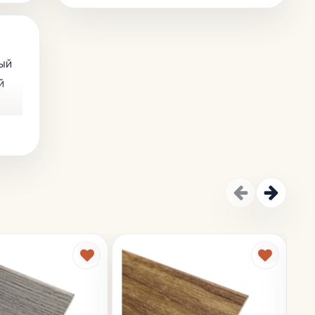
ный
й
ня.
рошо