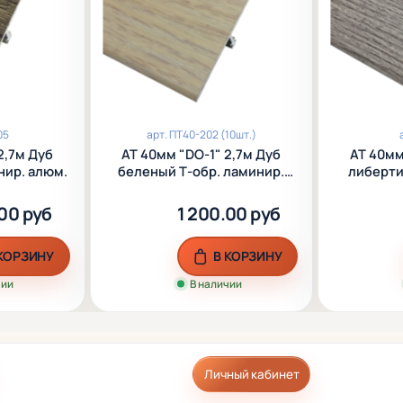
05
арт.
ПТ40-202 (10шт.)
2,7м Дуб
АТ 40мм "DO-1" 2,7м Дуб
АТ 40мм
нир. алюм.
беленый Т-обр. ламинир.
либерти
алюм.
.00 руб
1 200.00 руб
 КОРЗИНУ
В КОРЗИНУ
чии
В наличии
Личный кабинет