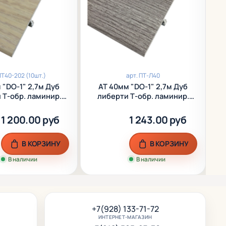
Т40-202 (10шт.)
арт.
ПТ-Л40
 "DO-1" 2,7м Дуб
АТ 40мм "DO-1" 2,7м Дуб
 Т-обр. ламинир.
либерти Т-обр. ламинир.
алюм.
алюм.
1 200.00 руб
1 243.00 руб
В КОРЗИНУ
В КОРЗИНУ
В наличии
В наличии
+7(928) 133-71-72
ИНТЕРНЕТ-МАГАЗИН