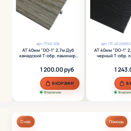
арт.
ПТ40-206
арт.
ПТ-40 (HS551
АТ 40мм "DО-1" 2,7м Дуб
АТ 40мм "DO-1" 2
канадский Т-обр. ламинир.
черный Т-обр. 
алюм.
алюм.
1 200.00 руб
1 243.
В КОРЗИНУ
В
В наличии
В нали
О нас
Помощь