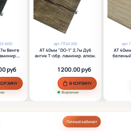
22-603)
арт.
ПТ40-205
арт.
П
,7м Венге
АТ 40мм "DО-1" 2,7м Дуб
АТ 40мм
ламинир.
антик Т-обр. ламинир. алюм.
беленый
00 руб
1 200.00 руб
 КОРЗИНУ
В КОРЗИНУ
чии
В наличии
Личный кабинет