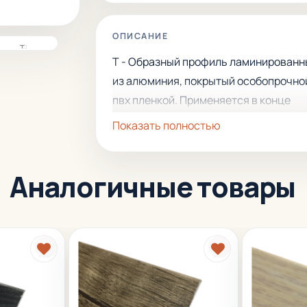
ОПИСАНИЕ
Т - Образный профиль ламинирован
из алюминия, покрытый особопрочно
пвх пленкой. Применяется в конце
укладки двух полов одинакового уров
Показать полностью
Защищает внешние края пола или
облицовки. Легко укладывается и хо
Аналогичные товары
смотрится.