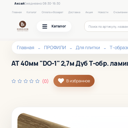
Аксай
Ежедневно 08:30-16:30
Главная
Каталог
Оплата и Возврат
Доставка
Акция
Новости
О компании
Каталог
Главная
ПРОФИЛИ
Для плитки
Т-образ
АТ 40мм "DО-1" 2,7м Дуб Т-обр. лам
(0)
В избранное