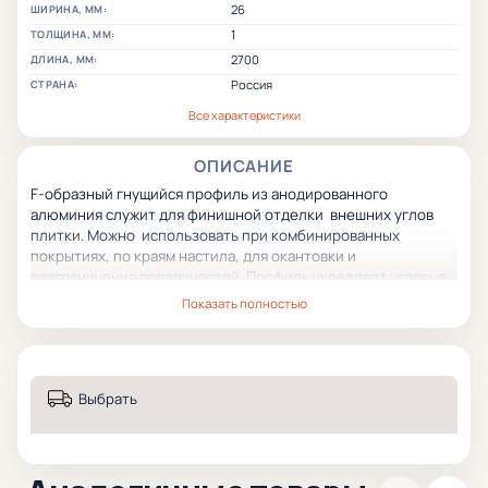
26
ШИРИНА, ММ:
1
ТОЛЩИНА, ММ:
2700
ДЛИНА, ММ:
Россия
СТРАНА:
Все характеристики
ОПИСАНИЕ
F-образный гнущийся профиль из анодированного
алюминия служит для финишной отделки внешних углов
плитки. Можно использовать при комбинированных
покрытиях, по краям настила, для окантовки и
разграничения поверхностей. Профиль укрепляет угловые
соединения, предохраняет их от различных механических
Показать полностью
повреждений (истирания, сколов, ударных нагрузок и пр.
Выбрать