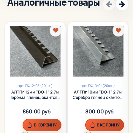
Аналогичные товары
от различных механических повреждений (истирания,
сколов, ударных нагрузок и пр.
арт.
ПФ12-05 (20шт.)
арт.
ПФ10-01 (20шт.)
АЛТПг 12мм "DO-1" 2,7м
АЛТПг 10мм "DO-1" 2,7м
Бронза глянец окантов.
Серебро глянец окантов.
гиб. анод. алюм.
гиб. анод. алюм.
860.00 руб
800.00 руб
В КОРЗИНУ
В КОРЗИНУ