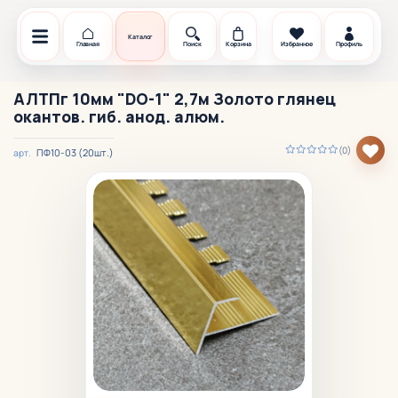
Каталог
Главная
Поиск
Корзина
Избранное
Профиль
АЛТПг 10мм "DO-1" 2,7м Золото глянец
окантов. гиб. анод. алюм.
(0)
ПФ10-03 (20шт.)
арт.