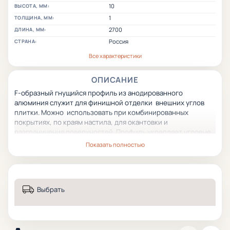
10
ВЫСОТА, ММ:
1
ТОЛЩИНА, ММ:
2700
ДЛИНА, ММ:
Россия
СТРАНА:
Все характеристики
ОПИСАНИЕ
F-образный гнущийся профиль из анодированного
алюминия служит для финишной отделки внешних углов
плитки. Можно использовать при комбинированных
покрытиях, по краям настила, для окантовки и
разграничения поверхностей. Профиль укрепляет угловые
соединения, предохраняет их от различных механических
Показать полностью
повреждений (истирания, сколов, ударных нагрузок и пр.
Выбрать