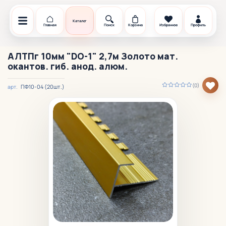
Каталог
Главная
Поиск
Корзина
Избранное
Профиль
АЛТПг 10мм "DO-1" 2,7м Золото мат.
окантов. гиб. анод. алюм.
(0)
ПФ10-04 (20шт.)
арт.