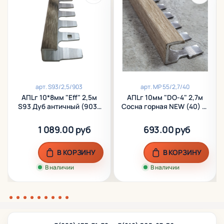
арт.
S93/2,5/903
арт.
МР 55/2,7/40
АПLг 10*8мм "Eff" 2,5м
АПLг 10мм "DO-4" 2,7м
S93 Дуб античный (903)
Сосна горная NEW (40) L-
L-об. ламинир. алюм.
об. гибкий ламинир.
алюм.
1 089.00 руб
693.00 руб
В КОРЗИНУ
В КОРЗИНУ
В наличии
В наличии