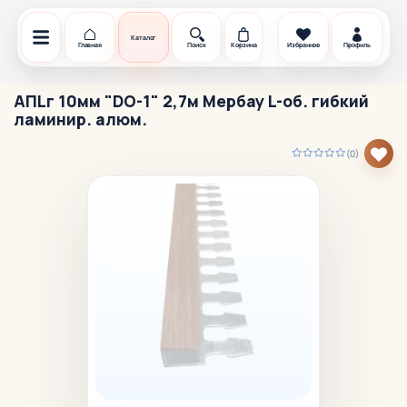
Каталог
Главная
Поиск
Корзина
Избранное
Профиль
АПLг 10мм "DO-1" 2,7м Мербау L-об. гибкий
ламинир. алюм.
(0)