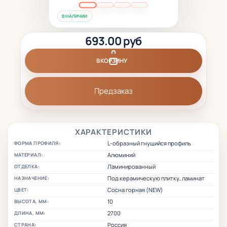
В НАЛИЧИИ
693.00 руб
В КОРЗИНУ
Предзаказ
ХАРАКТЕРИСТИКИ
L-образный гнущийся профиль
ФОРМА ПРОФИЛЯ:
Алюминий
МАТЕРИАЛ:
Ламинированный
ОТДЕЛКА:
Под керамическую плитку, ламинат
НАЗНАЧЕНИЕ:
Сосна горная (NEW)
ЦВЕТ:
10
ВЫСОТА, ММ:
2700
ДЛИНА, ММ:
Россия
СТРАНА: