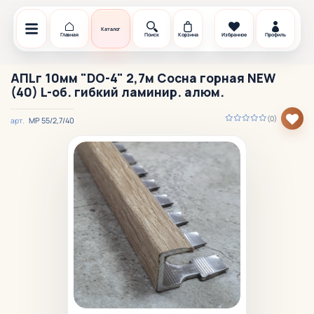
Каталог
Главная
Поиск
Корзина
Избранное
Профиль
АПLг 10мм "DO-4" 2,7м Сосна горная NEW
(40) L-об. гибкий ламинир. алюм.
(0)
МР 55/2,7/40
арт.