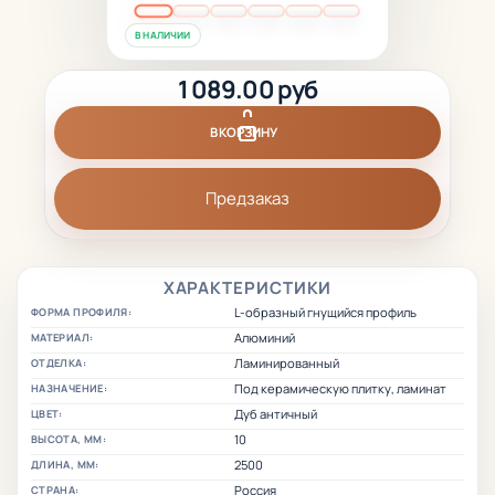
В НАЛИЧИИ
1 089.00 руб
В КОРЗИНУ
Предзаказ
ХАРАКТЕРИСТИКИ
L-образный гнущийся профиль
ФОРМА ПРОФИЛЯ:
Алюминий
МАТЕРИАЛ:
Ламинированный
ОТДЕЛКА:
Под керамическую плитку, ламинат
НАЗНАЧЕНИЕ:
Дуб античный
ЦВЕТ:
10
ВЫСОТА, ММ:
2500
ДЛИНА, ММ:
Россия
СТРАНА: