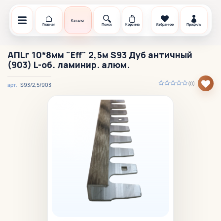
Каталог
Главная
Поиск
Корзина
Избранное
Профиль
АПLг 10*8мм "Eff" 2,5м S93 Дуб античный
(903) L-об. ламинир. алюм.
(0)
S93/2,5/903
арт.