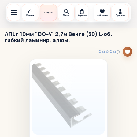
Каталог
Главная
Поиск
Корзина
Избранное
Профиль
АПLг 10мм "DO-4" 2,7м Венге (30) L-об.
гибкий ламинир. алюм.
(0)