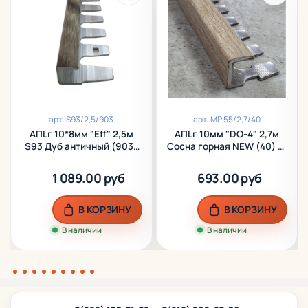
арт.
S93/2,5/903
арт.
МР 55/2,7/40
АПLг 10*8мм "Eff" 2,5м
АПLг 10мм "DO-4" 2,7м
S93 Дуб античный (903)
Сосна горная NEW (40) L-
L-об. ламинир. алюм.
об. гибкий ламинир.
алюм.
1 089.00 руб
693.00 руб
В КОРЗИНУ
В КОРЗИНУ
В наличии
В наличии