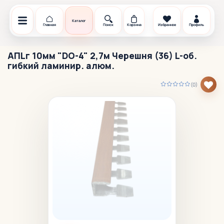
Каталог
Главная
Поиск
Корзина
Избранное
Профиль
АПLг 10мм "DO-4" 2,7м Черешня (36) L-об.
гибкий ламинир. алюм.
(0)