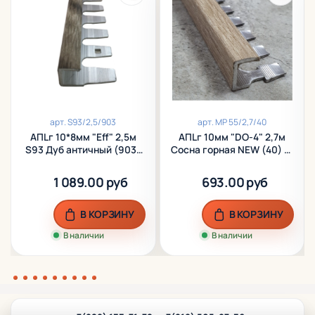
арт.
S93/2,5/903
арт.
МР 55/2,7/40
АПLг 10*8мм "Eff" 2,5м
АПLг 10мм "DO-4" 2,7м
S93 Дуб античный (903)
Сосна горная NEW (40) L-
L-об. ламинир. алюм.
об. гибкий ламинир.
алюм.
1 089.00 руб
693.00 руб
В КОРЗИНУ
В КОРЗИНУ
В наличии
В наличии