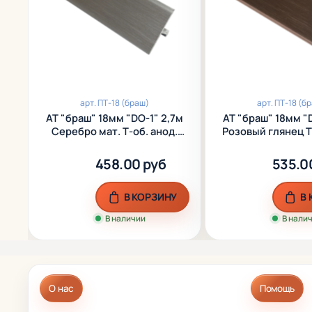
арт.
ПТ-18 (браш)
арт.
ПТ-18 (б
АТ "браш" 18мм "DO-1" 2,7м
АТ "браш" 18мм "
Серебро мат. Т-об. анод.
Розовый глянец Т
алюм.
алюм.
458.00 руб
535.0
В КОРЗИНУ
В
В наличии
В нали
О нас
Помощь