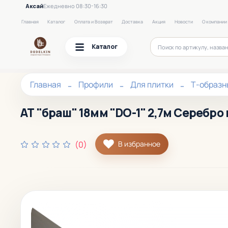
Аксай
Ежедневно 08:30-16:30
Главная
Каталог
Оплата и Возврат
Доставка
Акция
Новости
О компании
Каталог
Главная
Профили
Для плитки
Т-образн
АТ "браш" 18мм "DO-1" 2,7м Серебро 
(0)
В избранное