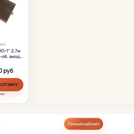
профиль без клея. Данный способ
позволяет в дальнейшем менять Т-
образный изношенный профиль не
повреждая поверхность покрытий.
Т-образный профиль имеет большой 
раш)
эксплуатации и стойкость к износу и
DO-1" 2,7м
-об. анод.
механическим повреждениям.
0 руб
 КОРЗИНУ
чии
Личный кабинет