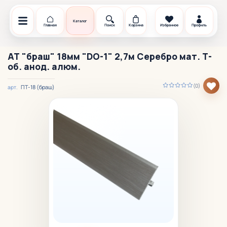
Каталог
Главная
Поиск
Корзина
Избранное
Профиль
АТ "браш" 18мм "DO-1" 2,7м Серебро мат. Т-
об. анод. алюм.
(0)
ПТ-18 (браш)
арт.