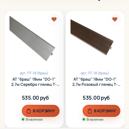
арт.
ПТ-18 (браш)
арт.
ПТ-18 (браш)
АТ "браш" 18мм "DO-1"
АТ "браш" 18мм "DO-1"
2,7м Серебро глянец Т-
2,7м Розовый глянец Т-
об. анод. алюм.
об. анод. алюм.
535.00 руб
535.00 руб
В КОРЗИНУ
В КОРЗИНУ
В наличии
В наличии