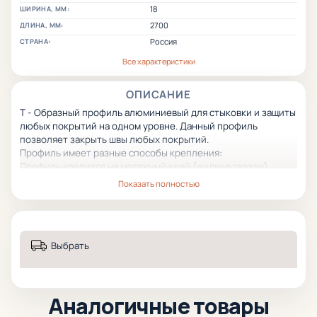
18
ШИРИНА, ММ:
2700
ДЛИНА, ММ:
Россия
СТРАНА:
Все характеристики
ОПИСАНИЕ
Т - Образный профиль алюминиевый для стыковки и защиты
любых покрытий на одном уровне. Данный профиль
позволяет закрыть швы любых покрытий.
Профиль имеет разные способы крепления:
Профиль крепится на мотажный клей (жидкие гвозди).
Второй способ крепления связан с дополнителным базовым
Показать полностью
профилем Основа защелка для Т-образного профиля,
специально созданным для данной цели, позволяющие
крепить профиль без клея. Данный способ позволяет в
дальнейшем менять Т-образный изношенный профиль не
Выбрать
повреждая поверхность покрытий.
Т-образный профиль имеет большой срок эксплуатации и
стойкость к износу и механическим повреждениям.
Аналогичные товары