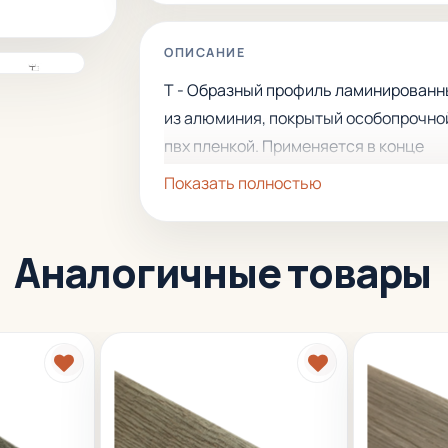
ОПИСАНИЕ
Т - Образный профиль ламинирован
из алюминия, покрытый особопрочно
пвх пленкой. Применяется в конце
укладки двух полов одинакового уров
Показать полностью
Защищает внешние края пола или
облицовки. Легко укладывается и хо
Аналогичные товары
смотрится.