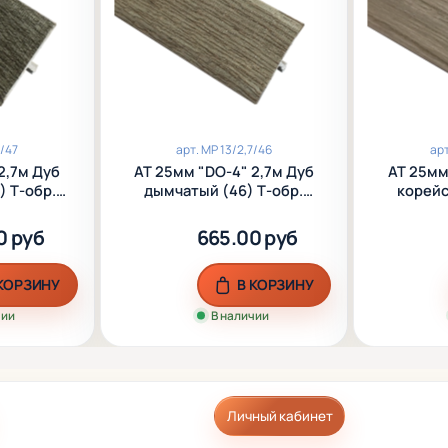
7/47
арт.
МР 13/2,7/46
ар
2,7м Дуб
АТ 25мм "DO-4" 2,7м Дуб
АТ 25мм
) Т-обр.
дымчатый (46) Т-обр.
корейс
люм.
ламинир. алюм.
лам
0 руб
665.00 руб
 КОРЗИНУ
В КОРЗИНУ
чии
В наличии
Личный кабинет