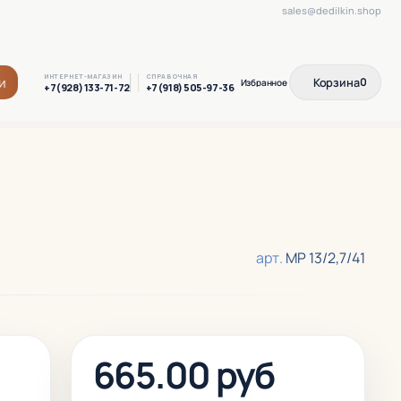
sales@dedilkin.shop
ИНТЕРНЕТ-МАГАЗИН
СПРАВОЧНАЯ
и
Корзина
0
+7(928) 133-71-72
+7(918) 505-97-36
арт.
МР 13/2,7/41
665.00 руб