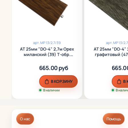
арт.
МР 13/2,7/39
арт.
МР 13/2,
АТ 25мм "DO-4" 2,7м Орех
АТ 25мм "DO-4" 
миланский (39) Т-обр.
графитовый (47
ламинир. алюм.
ламинир. а
665.00 руб
665.0
В КОРЗИНУ
В
В наличии
В нали
О нас
Помощь