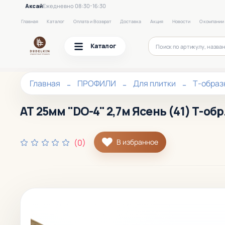
Аксай
Ежедневно 08:30-16:30
Главная
Каталог
Оплата и Возврат
Доставка
Акция
Новости
О компании
Каталог
Главная
ПРОФИЛИ
Для плитки
Т-образ
АТ 25мм "DO-4" 2,7м Ясень (41) Т-об
(0)
В избранное