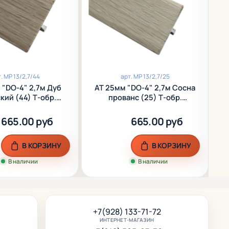
т.
МР 13/2,7/44
арт.
МР 13/2,7/25
 "DO-4" 2,7м Дуб
АТ 25мм "DO-4" 2,7м Сосна
А
кий (44) Т-обр.
прованс (25) Т-обр.
(
инир. алюм.
ламинир. алюм.
665.00 руб
665.00 руб
В КОРЗИНУ
В КОРЗИНУ
В наличии
В наличии
+7(928) 133-71-72
ИНТЕРНЕТ-МАГАЗИН