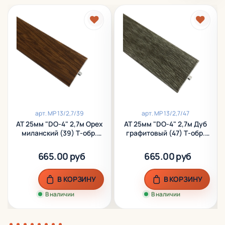
арт.
МР 13/2,7/39
арт.
МР 13/2,7/47
АТ 25мм "DO-4" 2,7м Орех
АТ 25мм "DO-4" 2,7м Дуб
миланский (39) Т-обр.
графитовый (47) Т-обр.
ламинир. алюм.
ламинир. алюм.
665.00 руб
665.00 руб
В КОРЗИНУ
В КОРЗИНУ
В наличии
В наличии