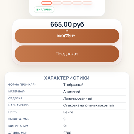
В НАЛИЧИИ
665.00 руб
В КОРЗИНУ
Предзаказ
ХАРАКТЕРИСТИКИ
Т-образный
ФОРМА ПРОФИЛЯ:
Алюминий
МАТЕРИАЛ:
Ламинированный
ОТДЕЛКА:
Стыковка напольных покрытий
НАЗНАЧЕНИЕ:
Венге
ЦВЕТ:
9
ВЫСОТА, ММ:
25
ШИРИНА, ММ:
2700
ДЛИНА, ММ: