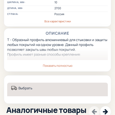
10
ШИРИНА, ММ:
2700
ДЛИНА, ММ:
Россия
СТРАНА:
Все характеристики
ОПИСАНИЕ
Т - Образный профиль алюминиевый для стыковки и защиты
любых покрытий на одном уровне. Данный профиль
позволяет закрыть швы любых покрытий.
Профиль имеет разные способы крепления:
Профиль крепится на мотажный клей (жидкие гвозди).
Показать полностью
Второй способ крепления связан с дополнителным базовым
профилем Основа защелка для Т-образного профиля,
специально созданным для данной цели, позволяющие
крепить профиль без клея. Данный способ позволяет в
Выбрать
дальнейшем менять Т-образный изношенный профиль не
повреждая поверхность покрытий.
Т-образный профиль имеет большой срок эксплуатации и
стойкость к износу и механическим повреждениям.
Аналогичные товары