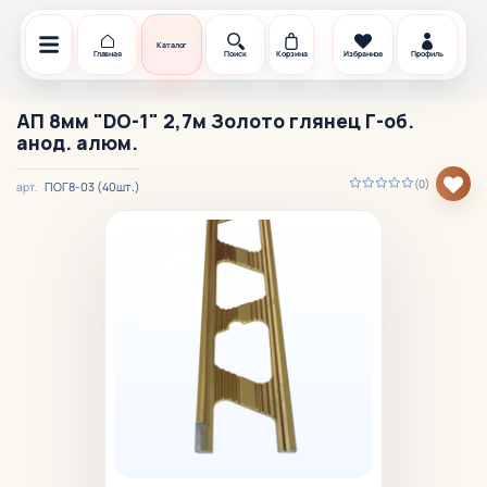
Каталог
Главная
Поиск
Корзина
Избранное
Профиль
АП 8мм "DO-1" 2,7м Золото глянец Г-об.
анод. алюм.
(0)
ПОГ8-03 (40шт.)
арт.