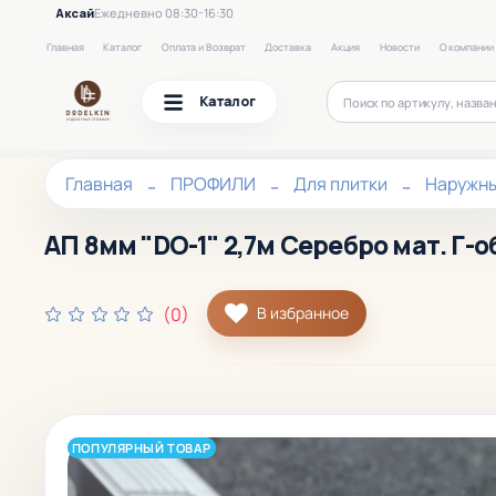
Аксай
Ежедневно 08:30-16:30
Главная
Каталог
Оплата и Возврат
Доставка
Акция
Новости
О компании
Каталог
Главная
ПРОФИЛИ
Для плитки
Наружн
АП 8мм "DO-1" 2,7м Серебро мат. Г-о
(0)
В избранное
ПОПУЛЯРНЫЙ ТОВАР