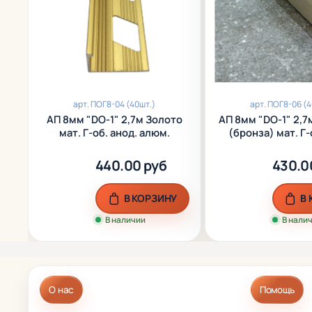
арт.
ПОГ8-04 (40шт.)
арт.
ПОГ8-06 (4
АП 8мм "DO-1" 2,7м Золото
АП 8мм "DO-1" 2,7м Шампань
мат. Г-об. анод. алюм.
(бронза) мат. Г-
алюм.
440.00 руб
430.0
В КОРЗИНУ
В
В наличии
В нали
О нас
Помощь