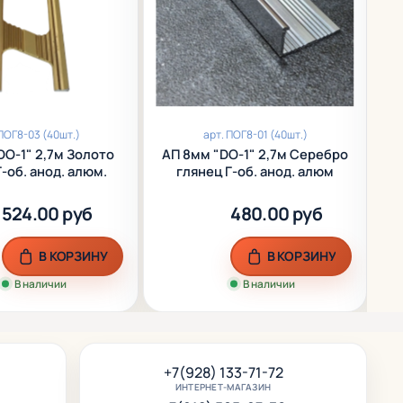
ПОГ8-03 (40шт.)
арт.
ПОГ8-01 (40шт.)
АП 8мм "DO-1" 2,7м Серебро
АП 8мм "DO-
-об. анод. алюм.
глянец Г-об. анод. алюм
524.00 руб
480.00 руб
В КОРЗИНУ
В КОРЗИНУ
В наличии
В наличии
+7(928) 133-71-72
ИНТЕРНЕТ-МАГАЗИН