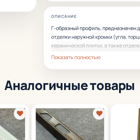
ОПИСАНИЕ
Г-образный профиль, предназначен 
отделки наружной кромки (угла, торц
керамической плитки, а также отдел
стыков с комбинированным покрыти
Показать полностью
пола
и разграничения
поверхностей.
Устанавливается под
Аналогичные товары
плитку, имеет большой срок
эксплуатации.