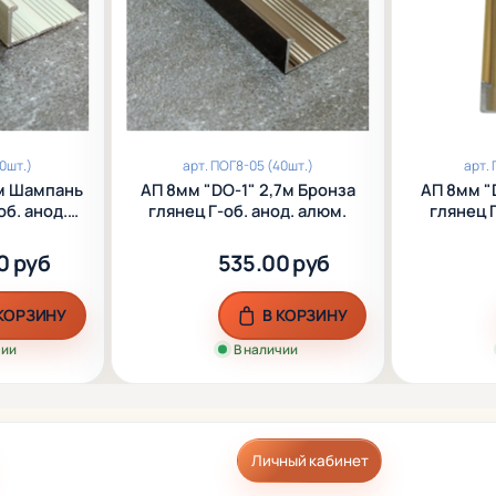
0шт.)
арт.
ПОГ8-05 (40шт.)
арт.
АП 8мм "DO-1" 2,7м Бронза
АП 8мм "DO-1" 2,7м Золото
об. анод.
глянец Г-об. анод. алюм.
глянец Г
0 руб
535.00 руб
 КОРЗИНУ
В КОРЗИНУ
чии
В наличии
Личный кабинет