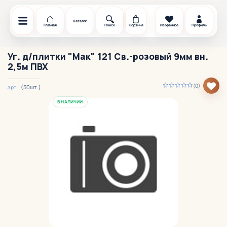
Каталог
Главная
Поиск
Корзина
Избранное
Профиль
Уг. д/плитки "Мак" 121 Св.-розовый 9мм вн.
2,5м ПВХ
(0)
(50шт.)
арт.
В НАЛИЧИИ