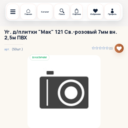
Каталог
Главная
Поиск
Корзина
Избранное
Профиль
Уг. д/плитки "Мак" 121 Св.-розовый 7мм вн.
2,5м ПВХ
(0)
(50шт.)
арт.
В НАЛИЧИИ