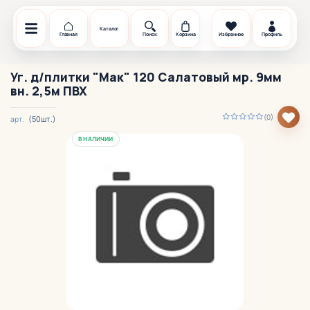
Каталог
Главная
Поиск
Корзина
Избранное
Профиль
Уг. д/плитки "Мак" 120 Салатовый мр. 9мм
вн. 2,5м ПВХ
(0)
(50шт.)
арт.
В НАЛИЧИИ