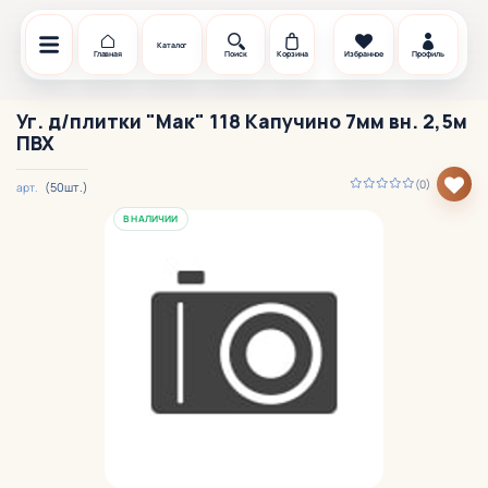
Каталог
Главная
Поиск
Корзина
Избранное
Профиль
Уг. д/плитки "Мак" 118 Капучино 7мм вн. 2,5м
ПВХ
(0)
(50шт.)
арт.
В НАЛИЧИИ