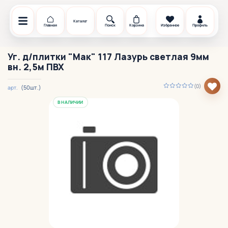
Каталог
Главная
Поиск
Корзина
Избранное
Профиль
Уг. д/плитки "Мак" 117 Лазурь светлая 9мм
вн. 2,5м ПВХ
(0)
(50шт.)
арт.
В НАЛИЧИИ