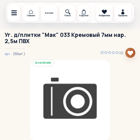
Каталог
Главная
Поиск
Корзина
Избранное
Профиль
Уг. д/плитки "Мак" 033 Кремовый 7мм нар.
2,5м ПВХ
(0)
(50шт.)
арт.
В НАЛИЧИИ