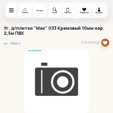
Каталог
Главная
Поиск
Корзина
Избранное
Профиль
Уг. д/плитки "Мак" 033 Кремовый 10мм нар.
2,5м ПВХ
(0)
(50шт.)
арт.
В НАЛИЧИИ