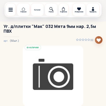
Каталог
Главная
Поиск
Корзина
Избранное
Профиль
Уг. д/плитки "Мак" 032 Мята 9мм нар. 2,5м
ПВХ
(0)
(50шт.)
арт.
В НАЛИЧИИ