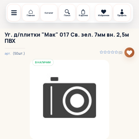
Каталог
Главная
Поиск
Корзина
Избранное
Профиль
Уг. д/плитки "Мак" 017 Св. зел. 7мм вн. 2,5м
ПВХ
(0)
(50шт.)
арт.
В НАЛИЧИИ