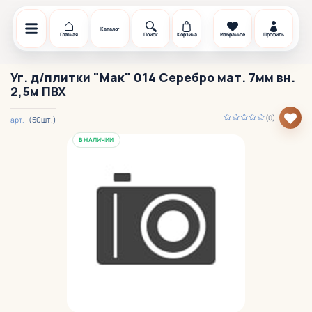
Каталог
Главная
Поиск
Корзина
Избранное
Профиль
Уг. д/плитки "Мак" 014 Серебро мат. 7мм вн.
2,5м ПВХ
(0)
(50шт.)
арт.
В НАЛИЧИИ