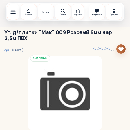
Каталог
Главная
Поиск
Корзина
Избранное
Профиль
Уг. д/плитки "Мак" 009 Розовый 9мм нар.
2,5м ПВХ
(0)
(50шт.)
арт.
В НАЛИЧИИ