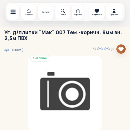
Каталог
Главная
Поиск
Корзина
Избранное
Профиль
Уг. д/плитки "Мак" 007 Тем.-коричн. 9мм вн.
2,5м ПВХ
(0)
(50шт.)
арт.
В НАЛИЧИИ