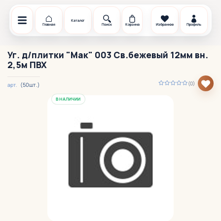
Каталог
Главная
Поиск
Корзина
Избранное
Профиль
Уг. д/плитки "Мак" 003 Св.бежевый 12мм вн.
2,5м ПВХ
(0)
(50шт.)
арт.
В НАЛИЧИИ