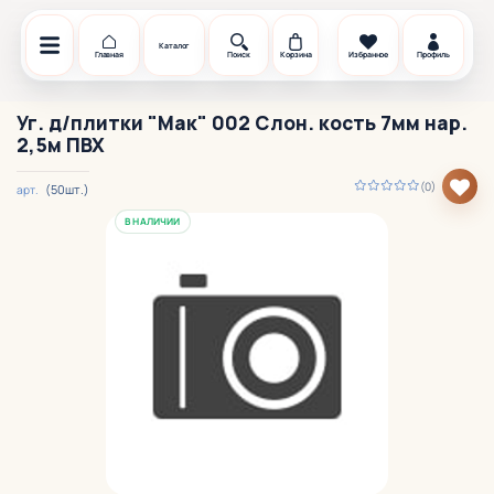
Каталог
Главная
Поиск
Корзина
Избранное
Профиль
Уг. д/плитки "Мак" 002 Слон. кость 7мм нар.
2,5м ПВХ
(0)
(50шт.)
арт.
В НАЛИЧИИ