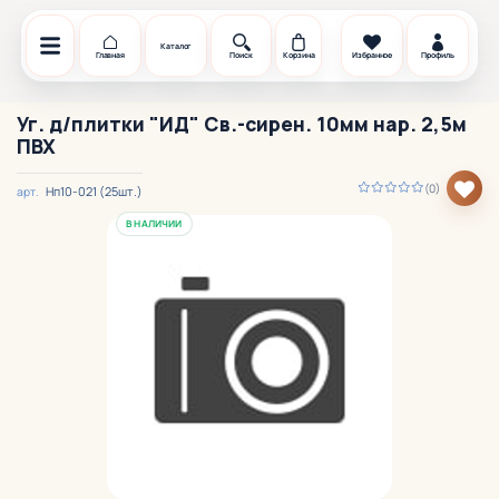
Каталог
Главная
Поиск
Корзина
Избранное
Профиль
Уг. д/плитки "ИД" Св.-сирен. 10мм нар. 2,5м
ПВХ
(0)
Нп10-021 (25шт.)
арт.
В НАЛИЧИИ