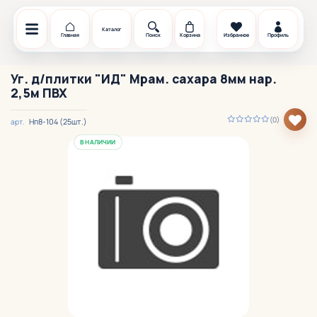
Каталог
Главная
Поиск
Корзина
Избранное
Профиль
Уг. д/плитки "ИД" Мрам. сахара 8мм нар.
2,5м ПВХ
(0)
Нп8-104 (25шт.)
арт.
В НАЛИЧИИ