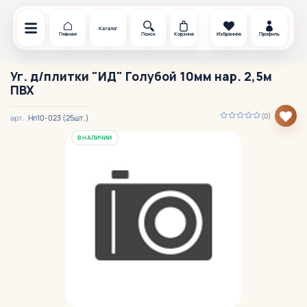
Каталог
Главная
Поиск
Корзина
Избранное
Профиль
Уг. д/плитки "ИД" Голубой 10мм нар. 2,5м
ПВХ
(0)
Нп10-023 (25шт.)
арт.
В НАЛИЧИИ