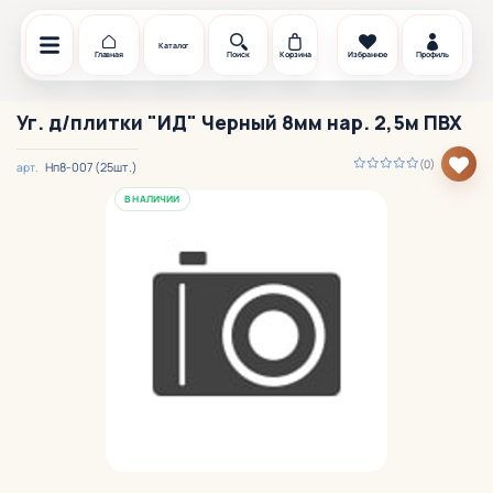
Каталог
Главная
Поиск
Корзина
Избранное
Профиль
Уг. д/плитки "ИД" Черный 8мм нар. 2,5м ПВХ
(0)
Нп8-007 (25шт.)
арт.
В НАЛИЧИИ